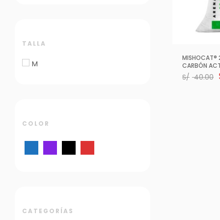
TALLA
MISHOCAT® 2
M
CARBÓN ACTI
S/
40.00
COLOR
AÑADIR AL CA
CATEGORÍAS