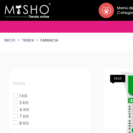
Menú d
Catego
INICIO
TIENDA
FARMACIA
SALE!
PESO
1 KG
3 KG
4 KG
7 KG
8 KG