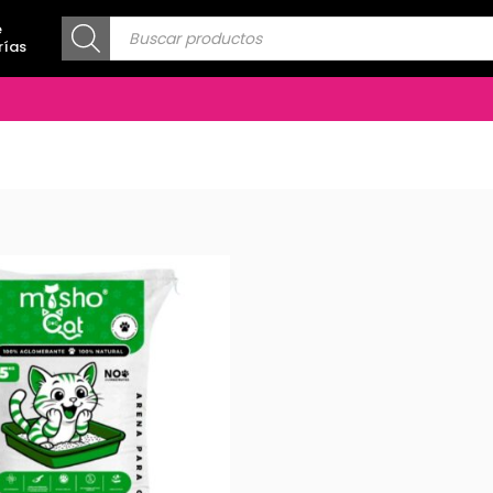
Búsqueda
e
de
rías
productos