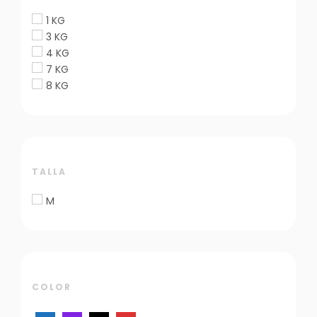
1 KG
3 KG
4 KG
7 KG
8 KG
TALLA
M
COLOR